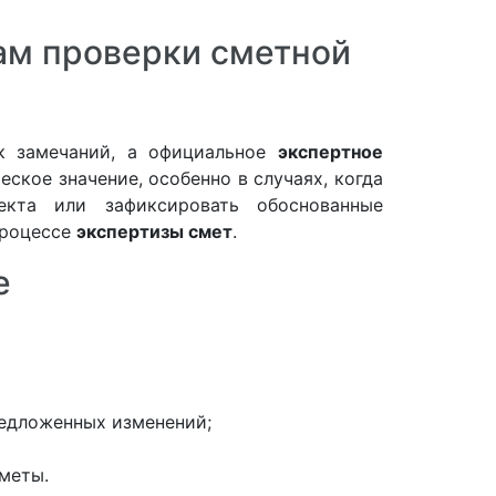
там проверки сметной
ок замечаний, а официальное
экспертное
ское значение, особенно в случаях, когда
екта или зафиксировать обоснованные
процессе
экспертизы смет
.
е
редложенных изменений;
меты.