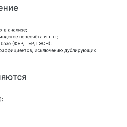
ение
 в анализе;
дексе пересчёта и т. п.;
базе (ФЕР, ТЕР, ГЭСН);
коэффициентов, исключению дублирующих
няются
);